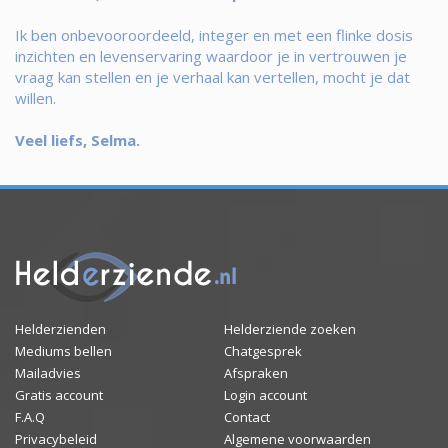
Ik ben onbevooroordeeld, integer en met een flinke dosis
inzichten en levenservaring waardoor je in vertrouwen je
vraag kan stellen en je verhaal kan vertellen, mocht je dat
willen.
Veel liefs, Selma.
Helderzienden
Helderziende zoeken
Mediums bellen
Chatgesprek
Mailadvies
Afspraken
Gratis account
Login account
F.A.Q
Contact
Privacybeleid
Algemene voorwaarden