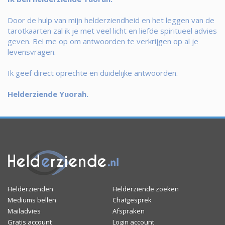
Door de hulp van mijn helderziendheid en het leggen van de
tarotkaarten zal ik je met veel licht en liefde spiritueel advies
geven. Bel me op om antwoorden te verkrijgen op al je
levensvragen.
Ik geef direct oprechte en duidelijke antwoorden.
Helderziende Yuorah.
Helderzienden
Helderziende zoeken
Mediums bellen
Chatgesprek
Mailadvies
Afspraken
Gratis account
Login account