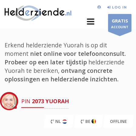
LOG IN
GRATIS
ACCOUNT
Erkend helderziende Yuorah is op dit
moment
niet online voor telefoonconsult.
Probeer op een later tijdstip
helderziende
Yuorah te bereiken,
ontvang concrete
oplossingen en helderziende inzichten.
PIN
2073
YUORAH
NL
BE
OFFLINE