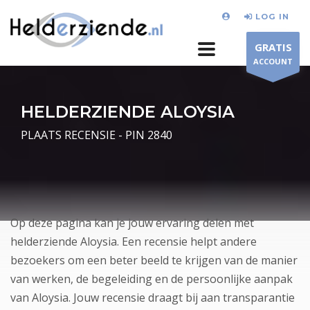
LOG IN
GRATIS
ACCOUNT
HELDERZIENDE ALOYSIA
PLAATS RECENSIE - PIN 2840
Op deze pagina kan je jouw ervaring delen met
helderziende Aloysia. Een recensie helpt andere
bezoekers om een beter beeld te krijgen van de manier
van werken, de begeleiding en de persoonlijke aanpak
van Aloysia. Jouw recensie draagt bij aan transparantie