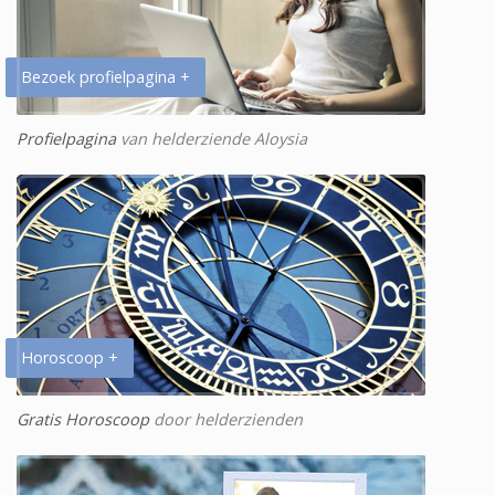
Bezoek profielpagina +
Profielpagina
van helderziende Aloysia
Horoscoop +
Gratis Horoscoop
door helderzienden