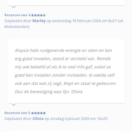
Recensie van 4
Geplaatst door
Marley
op woensdag 18 februari 2026 om 8u37 (uit
Molenlanden)
Aloysia hele rustgevende energie en stem en kon
erg goed invoelen, stond er versteld van. Remde
mij ook beleefd af als ik te veel info gaf, zodat ze
goed kon invoelen zonder invloeden. Ik voelde zelf
ook aan dat wat zij zegt, klopt en staat te gebeuren.
Dus de bevestiging was fijn. Olivia
Recensie van 5
Geplaatst door
Olivia
op zondag 4 januari 2026 om 10u20