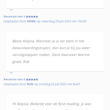
Recensie van 5
Geplaatst door
Hilde
op zaterdag 29 juli 2023 om 19u58
Beste Aloysia, Wanneer je al ver bent in het
bewustwordingstraject, dan kun je bij jou weer
vervolgstappen maken. Dank daarvoor! Warme
groet, Rob
Recensie van 5
Geplaatst door
Rob
op zondag 23 juli 2023 om 8u47
Hi Aloysia, Bedankt voor de fijne reading, je was