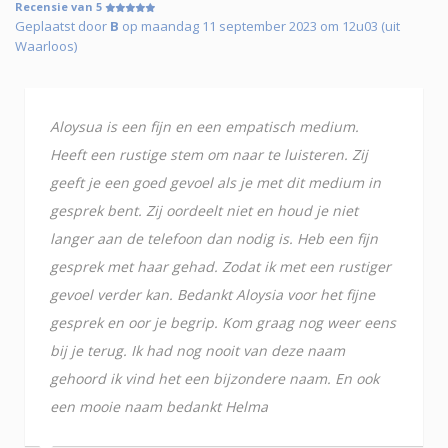
Recensie van 5
Geplaatst door
B
op maandag 11 september 2023 om 12u03 (uit
Waarloos)
Aloysua is een fijn en een empatisch medium.
Heeft een rustige stem om naar te luisteren. Zij
geeft je een goed gevoel als je met dit medium in
gesprek bent. Zij oordeelt niet en houd je niet
langer aan de telefoon dan nodig is. Heb een fijn
gesprek met haar gehad. Zodat ik met een rustiger
gevoel verder kan. Bedankt Aloysia voor het fijne
gesprek en oor je begrip. Kom graag nog weer eens
bij je terug. Ik had nog nooit van deze naam
gehoord ik vind het een bijzondere naam. En ook
een mooie naam bedankt Helma