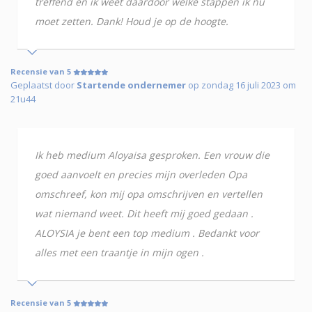
treffend en ik weet daardoor welke stappen ik nu
moet zetten. Dank! Houd je op de hoogte.
Recensie van 5
Geplaatst door
Startende ondernemer
op zondag 16 juli 2023 om
21u44
Ik heb medium Aloyaisa gesproken. Een vrouw die
goed aanvoelt en precies mijn overleden Opa
omschreef, kon mij opa omschrijven en vertellen
wat niemand weet. Dit heeft mij goed gedaan .
ALOYSIA je bent een top medium . Bedankt voor
alles met een traantje in mijn ogen .
Recensie van 5