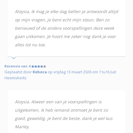
Aloysia, Ik mag je elke dag bellen je antwoordt altijd
op mijn vragen, je bent echt mijn steun. Ben zo
benieuwd of de andere voorspellingen deze week
gaan uitkomen. Je hoort me zeker nog dank je voor
alles tot nu toe.
Recensie van 4
Geplaatst door
Rebeca
op vrijdag 13 maart 2026 om 11u16 (uit
Heemskerk)
Aloysia. Alweer een van je voorspellingen is
uitgekomen, ik heb iemand ontmoet Je bent zo
goed, geweldig. je bent de beste. dank je wel kus
Marley.