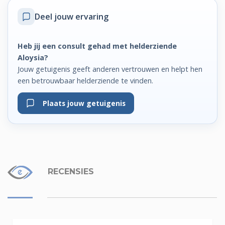
Deel jouw ervaring
Heb jij een consult gehad met helderziende
Aloysia?
Jouw getuigenis geeft anderen vertrouwen en helpt hen
een betrouwbaar helderziende te vinden.
Plaats jouw getuigenis
RECENSIES