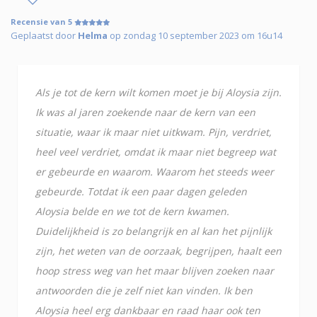
Recensie van 5
Geplaatst door
Helma
op zondag 10 september 2023 om 16u14
Als je tot de kern wilt komen moet je bij Aloysia zijn.
Ik was al jaren zoekende naar de kern van een
situatie, waar ik maar niet uitkwam. Pijn, verdriet,
heel veel verdriet, omdat ik maar niet begreep wat
er gebeurde en waarom. Waarom het steeds weer
gebeurde. Totdat ik een paar dagen geleden
Aloysia belde en we tot de kern kwamen.
Duidelijkheid is zo belangrijk en al kan het pijnlijk
zijn, het weten van de oorzaak, begrijpen, haalt een
hoop stress weg van het maar blijven zoeken naar
antwoorden die je zelf niet kan vinden. Ik ben
Aloysia heel erg dankbaar en raad haar ook ten