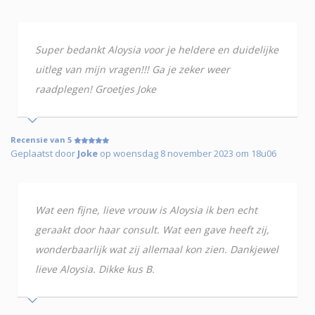
Super bedankt Aloysia voor je heldere en duidelijke
uitleg van mijn vragen!!! Ga je zeker weer
raadplegen! Groetjes Joke
Recensie van 5
Geplaatst door
Joke
op woensdag 8 november 2023 om 18u06
Wat een fijne, lieve vrouw is Aloysia ik ben echt
geraakt door haar consult. Wat een gave heeft zij,
wonderbaarlijk wat zij allemaal kon zien. Dankjewel
lieve Aloysia. Dikke kus B.