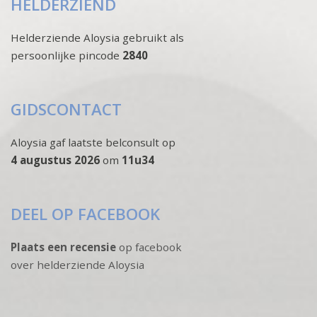
HELDERZIEND
Helderziende Aloysia gebruikt als
persoonlijke pincode
2840
GIDSCONTACT
Aloysia gaf laatste belconsult op
4 augustus 2026
om
11u34
DEEL OP FACEBOOK
Plaats een recensie
op facebook
over helderziende Aloysia